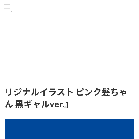
コ
ナ
ン
ビ
テ
ゲ
ン
ー
ツ
シ
出荷情報
へ
ョ
ス
ン
キ
に
HOME
出荷情報
ッ
移
発売日のお知らせ 『ねねねじオリジナルイラスト ピンク髪ちゃん 黒ギャル
プ
動
ver.』
発売日のお知らせ 『ねねねじオ
リジナルイラスト ピンク髪ちゃ
ん 黒ギャルver.』