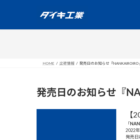
コ
ナ
ン
ビ
テ
ゲ
ン
ー
ツ
シ
へ
ョ
ス
ン
キ
に
ッ
移
HOME
出荷情報
発売日のお知らせ『NANKAIROIRO girl
プ
動
発売日のお知らせ『NANKAI
【2
「
NAN
202
発売日