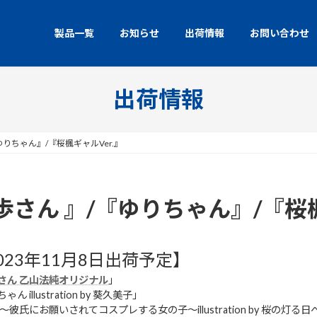
製品一覧
お知らせ
出荷情報
お問い合わせ
出荷情報
りちゃん』/『桜楓ギャルVer.』
さん 』/『ゆりちゃん』/『桜楓
023年11月8日出荷予定】
さん 乙山法純オリジナル
」
ん illustration by 葵久美子」
〜彼氏にお願いされてコスプレする女の子〜illustration by 桜の灯る日