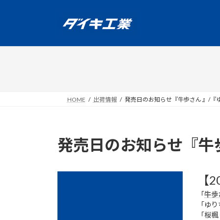
コ
ナ
ン
ビ
テ
ゲ
ン
ー
ツ
シ
へ
ョ
ス
ン
キ
に
ッ
移
HOME
出荷情報
発売日のお知らせ『牛歩さん 』/『ゆ
プ
動
発売日のお知らせ『牛歩
【2
「
牛歩
「ゆりちゃ
「桜楓 