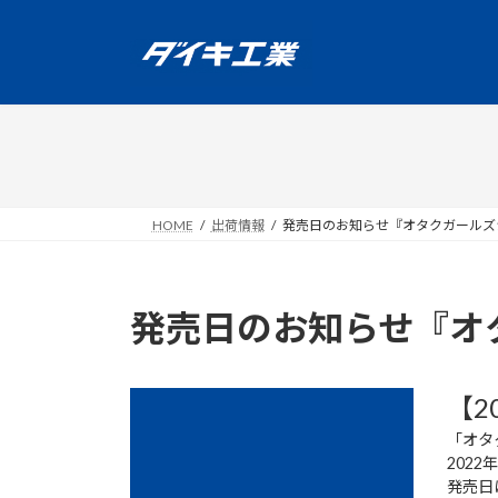
コ
ナ
ン
ビ
テ
ゲ
ン
ー
ツ
シ
へ
ョ
ス
ン
キ
に
ッ
移
HOME
出荷情報
発売日のお知らせ『オタクガールズシ
プ
動
発売日のお知らせ『オタ
【2
「オタ
202
発売日