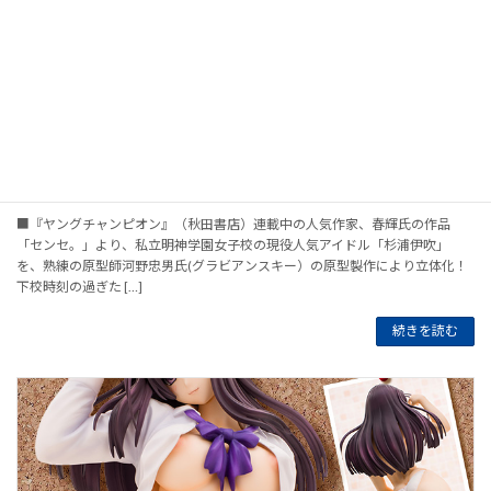
センセ。 杉浦伊吹
■『ヤングチャンピオン』（秋田書店）連載中の人気作家、春輝氏の作品
「センセ。」より、私立明神学園女子校の現役人気アイドル「杉浦伊吹」
を、熟練の原型師河野忠男氏(グラビアンスキー）の原型製作により立体化！
下校時刻の過ぎた […]
続きを読む