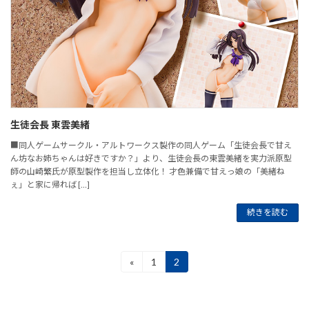
生徒会長 東雲美緒
■同人ゲームサークル・アルトワークス製作の同人ゲーム「生徒会長で甘え
ん坊なお姉ちゃんは好きですか？」より、生徒会長の東雲美緒を実力派原型
師の山崎繁氏が原型製作を担当し立体化！ 才色兼備で甘えっ娘の「美緒ね
ぇ」と家に帰れば […]
続きを読む
投
«
1
2
固
固
定
定
稿
ペ
ペ
ー
ー
の