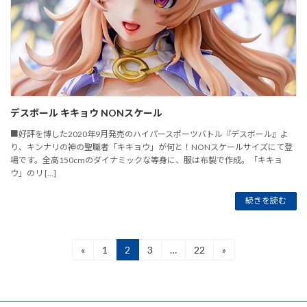
デスボール キキョウ NONスケール
■好評を博した2020年9月発売のハイパースポーツバトル『デスボール』よ
り、キンナリの神の聖職者「キキョウ」が何と！NONスケールサイズにて登
場です。全高150cmのダイナミックな等身に、服は布製で作成。「キキョ
ウ」のリ […]
続きを読む
投
«
1
2
3
…
22
»
固
固
固
固
定
定
定
定
稿
ペ
ペ
ペ
ペ
ー
ー
ー
ー
の
ジ
ジ
ジ
ジ