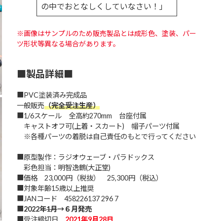
の中でおとなしくしていなさい！」
※画像はサンプルのため販売製品とは成形色、塗装、パー
ツ形状等異なる場合があります。
■製品詳細■
■PVC塗装済み完成品
一般販売
（完全受注生産）
■1/6スケール 全高約270mm 台座付属
キャストオフ可(上着・スカート) 帽子パーツ付属
※各種パーツの着脱は自己責任のもとで行ってください
■原型製作：ラジオウェーブ・パラドックス
彩色担当：明智逸鶴(大正堂)
■価格 23,000円（税抜） 25,300円（税込）
■対象年齢15歳以上推奨
■JANコード 458226137 296 7
■
2022年
1月
→６月発売
■受注締切日
2021年9月28日