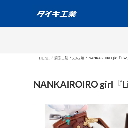
コ
ナ
ン
ビ
テ
ゲ
ン
ー
ツ
シ
へ
ョ
ス
ン
キ
に
ッ
移
HOME
製品一覧
2022年
NANKAIROIRO girl『Lik
プ
動
NANKAIROIRO girl『L