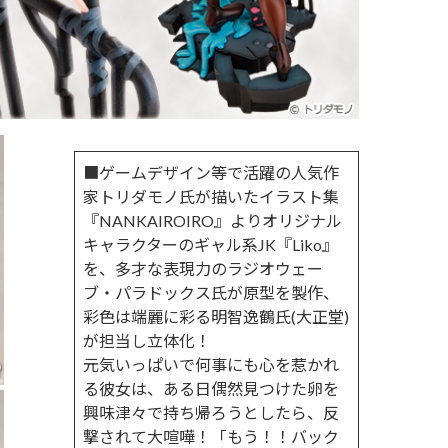
■ゲームデザイン等で活躍の人気作
家トリダモノ氏が描いたイラスト集
『NANKAIROIRO』よりオリジナル
キャラクターのギャル系JK『Liko』
を、多才な表現力のラジオウェー
ブ・パラドックス氏が原型を製作、
彩色は端麗に彩る明智逸鶴氏(大正堂)
が担当し立体化！
元気いっぱいで何事にも心を惹かれ
る彼女は、ある日偶然見つけた卵を
興味津々で持ち帰ろうとしたら、反
撃されて大喧嘩！「もう！！バック