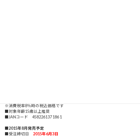
※画像はサンプルのため販売製品とは成形色、塗装、
パーツ形状等異なる場合があります。
■製品詳細■
■PVC塗装済み完成品
■
一般販売（完全受注生産）
■ 1/8スケール 全高約145mm
台座付属
差替え用顔パーツ、髪パーツ付属
魔界ver.パーツ付属 (魔界の烏マラス×2、魔界の毒蛇マラマラヘビ
×3)
キャストオフ可
※各種パーツの着脱は自己責任のもとで行ってください。
■原型製作：ゴルゴンゾーラ・くぱ夫
■価格 11,000円（税抜） 11,880円（税込）
※消費税率8％時の税込価格です
■対象年齢15歳以上推奨
■JANコード 458226137 186 1
■
2015年8月発売予定
■受注締切日
2015年6月3日