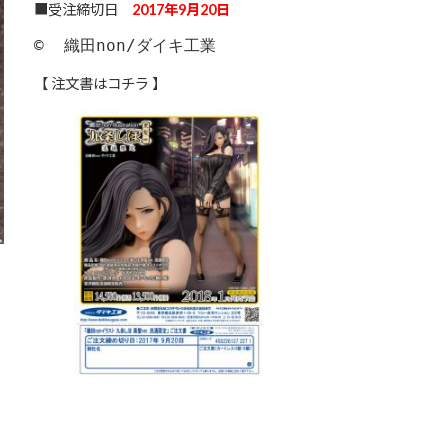
■受注締切日
2017
年9月20日
©  織田non/ダイキ工業
【 注文書はコチラ 】