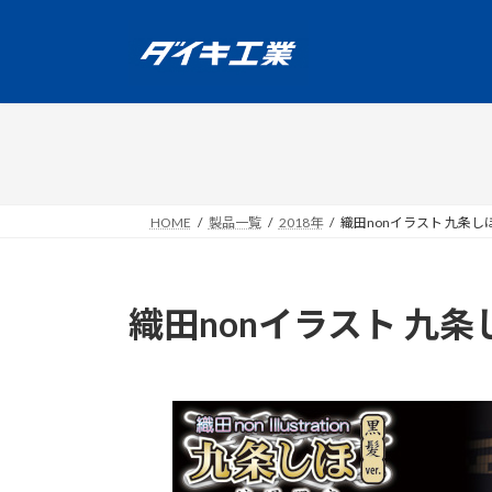
コ
ナ
ン
ビ
テ
ゲ
ン
ー
ツ
シ
へ
ョ
ス
ン
キ
に
ッ
移
HOME
製品一覧
2018年
織田nonイラスト 九条しほ 
プ
動
織田nonイラスト 九条し