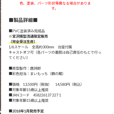
色、塗装、パーツ形状等異なる場合がありま
す。
■製品詳細■
■PVC塗装済み完成品
※宮沢模型流通限定販売
（完全受注生産）
1/6スケール 全高約300mm 台座付属
キャストオフ可（各パーツの着脱は自己責任のもとで行っ
てください）
■原型製作：唐詩郎
■彩色担当：まいもっち（鶴の館）
■価格 13,500円（税抜） 14,580円（税込）
■対象年齢15歳以上推奨
■JANコード 458226137 227 1
■対象年齢15歳以上推奨
■
2018年
1月
発売予定