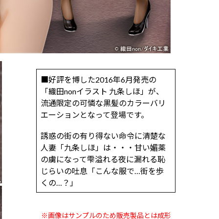
■好評を博した2016年6月発売の
「織田nonイラスト 九条しほ」が、
流通限定の可憐な黒髪のカラーバリ
エーションとなって登場です。
誘惑の街の有り得ない命令に清楚な
人妻「九条しほ」は・・・甘い媚薬
の虜になって雫溢れる夜に漏れる恥
じらいの吐息「こんな服で…街を歩
くの…？」
※画像はサンプルのため販売製品とは成形