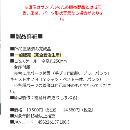
※画像はサンプルのため販売製品とは成形
色、塗装、パーツ形状等異なる場合がありま
す。
■製品詳細■
■PVC塗装済み完成品
■
一般販売（完全受注生産）
■ 1/6スケール 全高約250mm
台座付属
差替え用パーツ付属（手ブラ用両腕、ブラ、パンツ）
キャストオフ可（Ｙシャツ・ベスト一体、パンツ）
※各種パーツの着脱は自己責任のもとで行ってくださ
い。
■原型製作：霧島舞流(きりしまぶる)
■価格 13,500円（税抜） 14,580円（税込）
■対象年齢15歳以上推奨
■JANコード 458226137 188 5