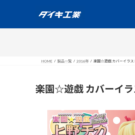
コ
ナ
ン
ビ
テ
ゲ
ン
ー
ツ
シ
へ
ョ
ス
ン
キ
に
ッ
移
HOME
製品一覧
2016年
楽園☆遊戯 カバーイラス
プ
動
楽園☆遊戯 カバーイラ