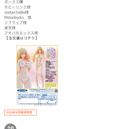
ボークス
様
ホビーリンク様
sootan hobby様
Melonbooks 様
ソフマップ様
楽天様
アキバのエックス様
【 注文書はコチラ 】
2026年 8月発売予定