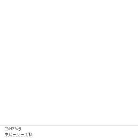
↓通常版【冬萌 桜 (Tomoe Sakura) 】はこちら！
（販売終了、店頭在庫のみ）
蔦風徒子の情報はこちら：
［Twitter］
https://twitter.com/tutakaze
©蔦風徒子/ダイキ工業
【ご予約はコチラ↓】
amazon様
amiami様
animate様
FANZA様
ホビーサーチ様