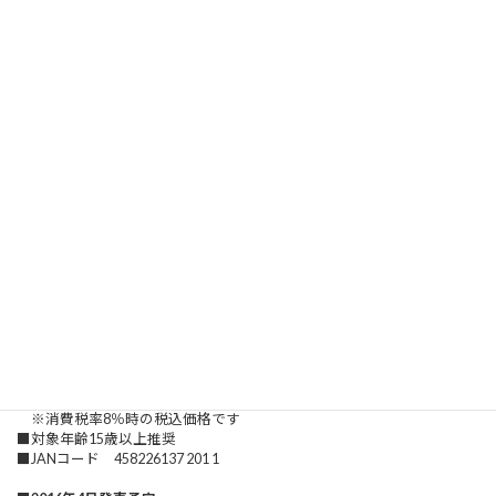
でしまった純粋でかわいい男の子に興味津々・・・
「い～っぱい むぎゅむぎゅしてあげるから、いけ
ないおねーさんを許して～！」
※画像はサンプルのため販売製品とは成形色、塗装、
パーツ形状等異なる場合があります。
■製品詳細■
■PVC塗装済み完成品
一般販売（完全受注生産）
■ 1/6スケール 全高約240mm
差替え用顔パーツ付属
水着パーツキャストオフ可
※各種パーツの着脱は自己責任のもとで行ってください。
■原型製作：シュンゾー
■価格 13,500円（税抜） 14,580円（税込）
※消費税率8％時の税込価格です
■対象年齢15歳以上推奨
■JANコード 458226137 201 1