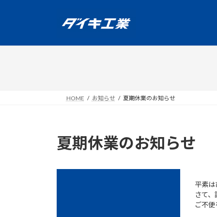
コ
ナ
ン
ビ
テ
ゲ
ン
ー
ツ
シ
へ
ョ
ス
ン
キ
に
ッ
移
HOME
お知らせ
夏期休業のお知らせ
プ
動
夏期休業のお知らせ
平素は
さて、
ご不便