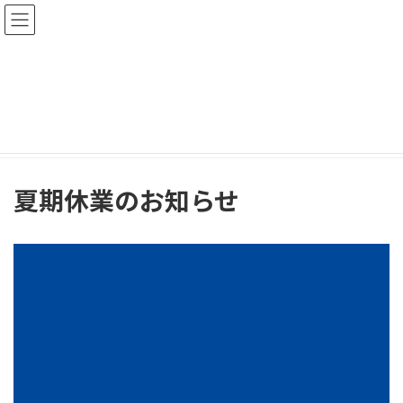
コ
ナ
ン
ビ
テ
ゲ
ン
ー
ツ
シ
お知らせ
へ
ョ
ス
ン
キ
に
HOME
お知らせ
夏期休業のお知らせ
ッ
移
プ
動
夏期休業のお知らせ