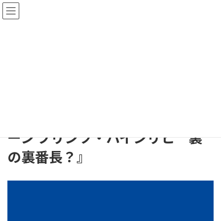
コ
ナ
ン
ビ
テ
ゲ
ン
ー
ツ
シ
出荷情報
へ
ョ
ス
ン
キ
に
HOME
出荷情報
ッ
移
発売日のお知らせ 『アズールレーン プリンツ・ハインリヒ 裏の裏番長？』
プ
動
発売日のお知らせ 『アズールレ
ーン プリンツ・ハインリヒ 裏
の裏番長？』