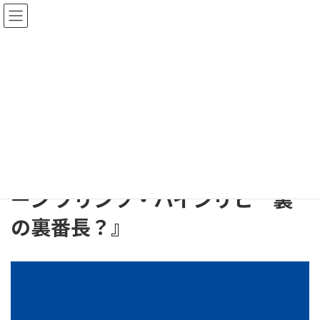
コ
ナ
ン
ビ
テ
ゲ
ン
ー
ツ
シ
出荷情報
へ
ョ
ス
ン
キ
に
HOME
出荷情報
ッ
移
発売日のお知らせ 『アズールレーン プリンツ・ハインリヒ 裏の裏番長？』
プ
動
発売日のお知らせ 『アズールレ
ーン プリンツ・ハインリヒ 裏
の裏番長？』