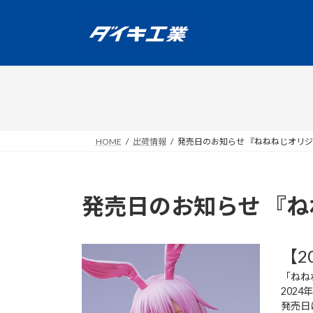
コ
ナ
ン
ビ
テ
ゲ
ン
ー
ツ
シ
へ
ョ
ス
ン
キ
に
ッ
移
HOME
出荷情報
発売日のお知らせ 『ねねねじオリ
プ
動
発売日のお知らせ 『
【2
「ねね
202
発売日