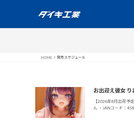
コ
ナ
ン
ビ
テ
ゲ
ン
ー
ツ
シ
へ
ョ
ス
ン
キ
に
HOME
発売スケジュール
ッ
移
プ
動
お出迎え彼女 りおんち
【2026年8月出荷
ん ・JANコード：45822