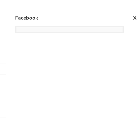
ジ
ジ
Facebook
X