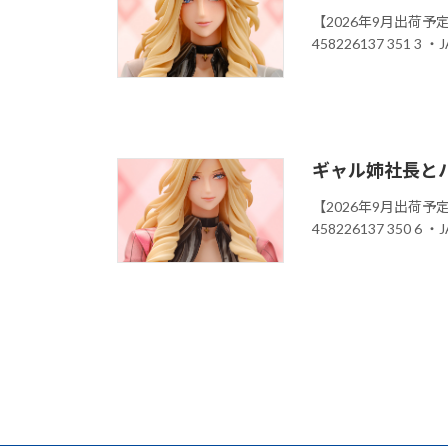
【2026年9月出荷予定
458226137 351 3 
ギャル姉社長とハー
【2026年9月出荷予定
458226137 350 6 
投
稿
の