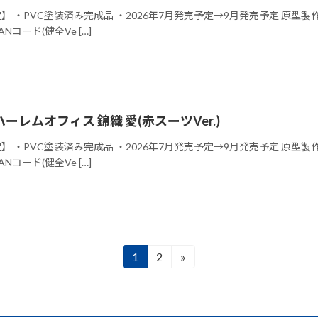
】 ・PVC塗装済み完成品 ・2026年7月発売予定→9月発売予定 原型製作 :
・JANコード(健全Ve […]
レムオフィス 錦織 愛(赤スーツVer.)
】 ・PVC塗装済み完成品 ・2026年7月発売予定→9月発売予定 原型製作 :
・JANコード(健全Ve […]
1
2
»
固
固
定
定
ペ
ペ
ー
ー