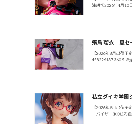
注締切2026年4月10日 
飛鳥 瑠衣 夏セー
【2026年8月出荷予定】
458226137 360 5 ※過
私立ダイキ学園
【2026年9月出荷
ーバイザー(KOL)彩