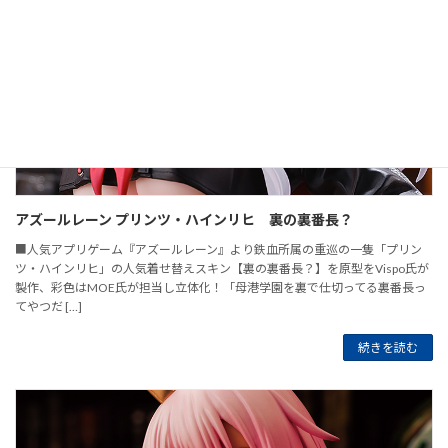
アズールレーン プリンツ・ハインリヒ 裏の裏番長？
■人気アプリゲーム『アズールレーン』より鉄血所属の重巡の一隻「プリン
ツ・ハインリヒ」の人気着せ替えスキン【裏の裏番長？】を原型をVispo氏が
製作、彩色はMOE氏が担当し立体化！「母港学園を裏で仕切ってる裏番長っ
てやつだ […]
続きを読む