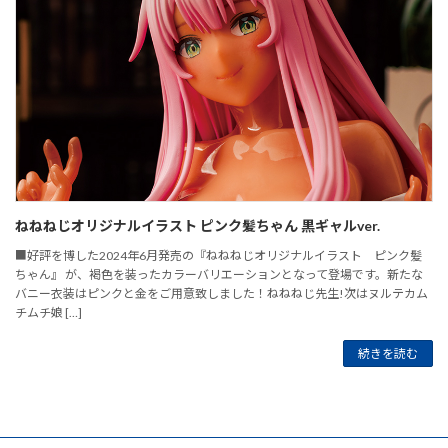
ねねねじオリジナルイラスト ピンク髪ちゃん 黒ギャルver.
■好評を博した2024年6月発売の『ねねねじオリジナルイラスト ピンク髪
ちゃん』 が、褐色を装ったカラーバリエーションとなって登場です。新たな
バニー衣装はピンクと金をご用意致しました！ねねねじ先生!次はヌルテカム
チムチ娘 […]
続きを読む