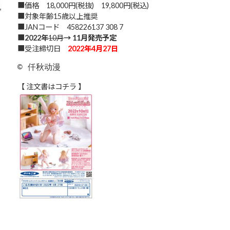
■価格 18,000円(税抜) 19,800円(税込)
■対象年齢15歳以上推奨
■JANコード 458226137 308 7
■
2022年
10月
→ 11月発売予定
■受注締切日
2022年4月27日
© 仟秋动漫
【 注文書はコチラ 】