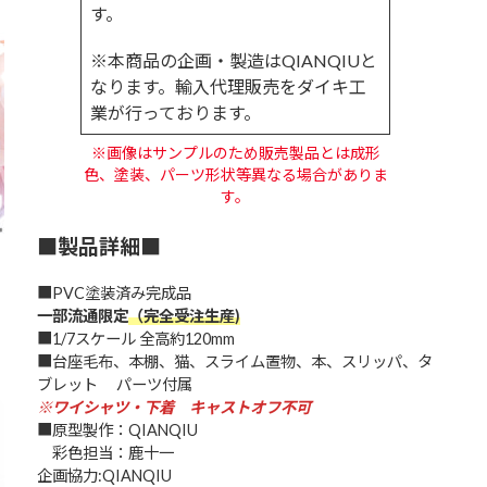
す。
※本商品の企画・製造はQIANQIUと
なります。輸入代理販売をダイキ工
業が行っております。
※画像はサンプルのため販売製品とは成形
色、塗装、パーツ形状等異なる場合がありま
す。
■製品詳細■
■PVC塗装済み完成品
一部流通限定
（完全受注生産)
■1/7スケール 全高約120mm
■台座毛布、本棚、猫、スライム置物、本、スリッパ、タ
ブレット パーツ付属
※ワイシャツ・下着 キャストオフ不可
■原型製作：QIANQIU
彩色担当：鹿十一
企画協力:QIANQIU