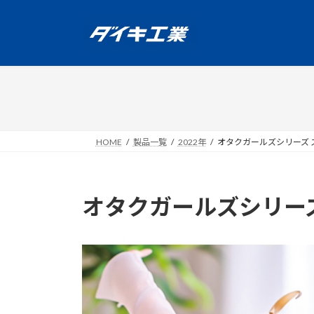
コ
ナ
ン
ビ
テ
ゲ
ン
ー
ツ
シ
へ
ョ
ス
ン
キ
に
ッ
移
HOME
製品一覧
2022年
オタクガールズシリーズ ス
プ
動
オタクガールズシリーズ