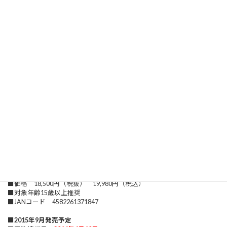
郎氏ならではの肉感的表現により立体化！
名家アルチュセール男爵家の派手好きなお嬢様『ベ
ルティーユ』が選んだ絢爛華麗なパレードアーマー
をご堪能ください。
※画像はサンプルのため販売製品とは成形色、塗装、
パーツ形状等異なる場合があります。
■製品詳細■
■PVC塗装済み完成品
■
一般販売（完全受注生産）
■ 全高約300mm 台座付属
水着パーツキャストオフ可
※各種パーツの着脱は自己責任のもとで行ってください。
■原型製作：唐詩郎
■価格 18,500円（税抜） 19,980円（税込）
■対象年齢15歳以上推奨
■JANコード 4582261371847
■
2015年
9月
発売予定