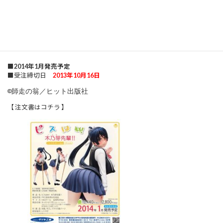
※各種パーツの着脱は自己責任のもとで行ってください。
■原型製作：いトやす
■価格 12,800円（税抜） 13,440円（税込）
■対象年齢15歳以上推奨
■JANコード 458226137 158 8
■
2014年1月発売予定
■受注締切日
2013年10月16日
©師走の翁／ヒット出版社
【 注文書はコチラ 】