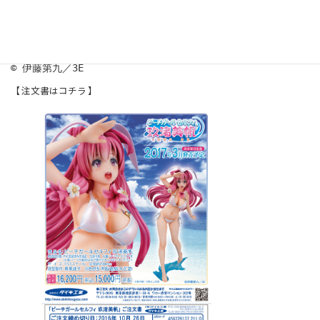
■JANコード 458226137 211 0
■
2017年
3
月
発売予定
■受注締切日
2016年
10月26日
© 伊藤第九／3E
【 注文書はコチラ 】