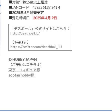
■対象年齢15歳以上推奨
■JANコード 458226137 341 4
■
2025年 6月発売予定
■受注締切日
2025年 4月 9日
「デスボール」公式サイトはこちら：
http://deathball.jp/
〔Twitter〕
https://twitter.com/deathball_HJ
© HOBBY JAPAN
【ご予約はコチラ↓】
東京 フィギュア様
sootan hobby様