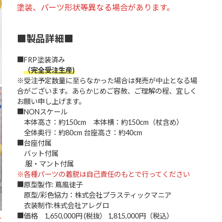
塗装、パーツ形状等異なる場合があります。
■製品詳細■
■FRP塗装済み
（完全受注生産)
※受注予定数量に至らなかった場合は発売が中止となる場
合がございます。あらかじめご容赦、ご理解の程、宜しく
お願い申し上げます。
■NONスケール
本体高さ：約150cm 本体横：約150cm（杖含め）
全体奥行：約80cm 台座高さ：約40cm
■台座付属
バット付属
服・マント付属
※各種パーツの着脱は自己責任のもとで行ってください
■原型製作: 蔦風徒子
原型/彩色協力：株式会社プラスティックマニア
衣装制作:株式会社アレグロ
■価格 1,650,000円 (税抜） 1,815,000円（税込）