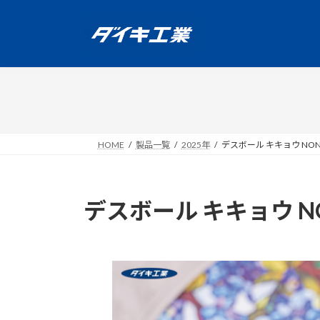
コ
ナ
ン
ビ
テ
ゲ
ン
ー
ツ
シ
へ
ョ
ス
ン
キ
に
ッ
移
HOME
製品一覧
2025年
デスボール キキョウ NO
プ
動
デスボール キキョウ 