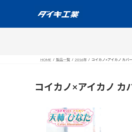
コ
ナ
ン
ビ
テ
ゲ
ン
ー
ツ
シ
へ
ョ
ス
ン
キ
に
ッ
移
HOME
製品一覧
2016年
コイカノ×アイカノ カバ
プ
動
コイカノ×アイカノ カ