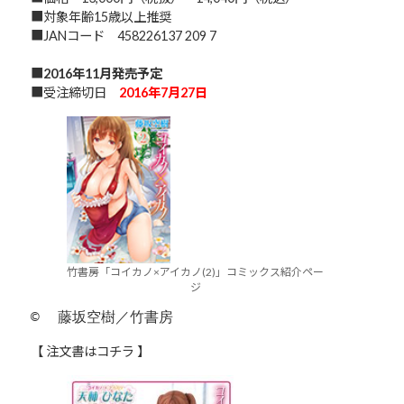
■対象年齢15歳以上推奨
■JANコード 458226137 209 7
■
2016年11月発売予定
■受注締切日
2016年7月27日
竹書房「コイカノ×アイカノ(2)」コミックス紹介ペー
ジ
©  藤坂空樹／竹書房
【 注文書はコチラ 】