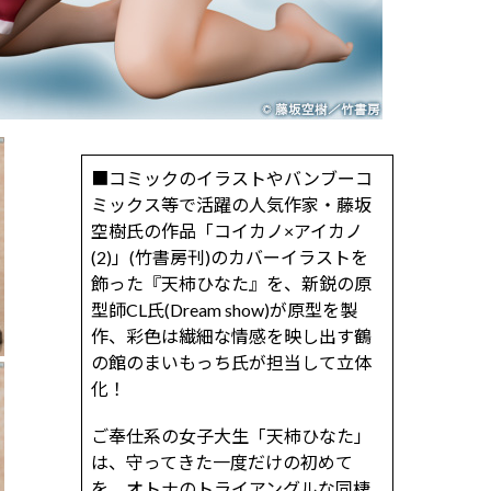
■コミックのイラストやバンブーコ
ミックス等で活躍の人気作家・藤坂
空樹氏の作品「コイカノ×アイカノ
(2)」(竹書房刊)のカバーイラストを
飾った『天柿ひなた』を、新鋭の原
型師CL氏(Dream show)が原型を製
作、彩色は繊細な情感を映し出す鶴
の館のまいもっち氏が担当して立体
化！
ご奉仕系の女子大生「天柿ひなた」
は、守ってきた一度だけの初めて
を、オトナのトライアングルな同棲