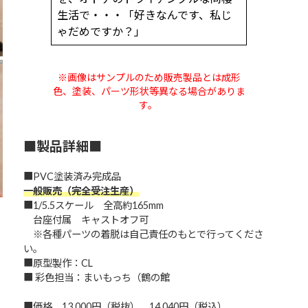
生活で・・・「好きなんです、私じ
ゃだめですか？」
※画像はサンプルのため販売製品とは成形
色、塗装、パーツ形状等異なる場合がありま
す。
■製品詳細■
■PVC塗装済み完成品
一般販売（完全受注生産）
■1/5.5スケール 全高約165mm
台座付属 キャストオフ可
※各種パーツの着脱は自己責任のもとで行ってくださ
い。
■原型製作：CL
■ 彩色担当：まいもっち（鶴の館
■価格 13,000円（税抜） 14,040円（税込）