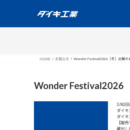
コ
ナ
ン
ビ
テ
ゲ
ン
ー
ツ
シ
へ
ョ
ス
ン
キ
に
ッ
移
HOME
お知らせ
Wonder Festival2026［冬］出
プ
動
Wonder Festival
2/8(
ダイキ
ダイキ
【販売
蔵出し