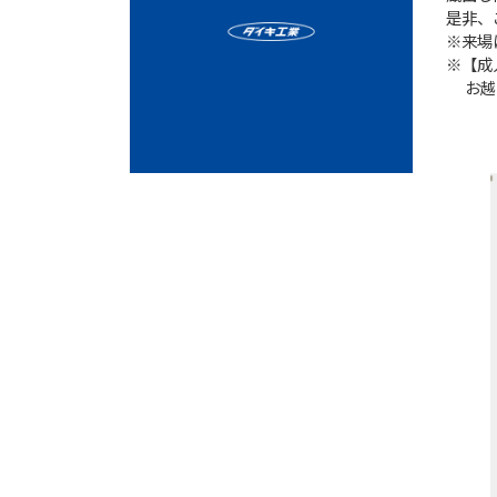
是非、
※来場
※【成
お越し