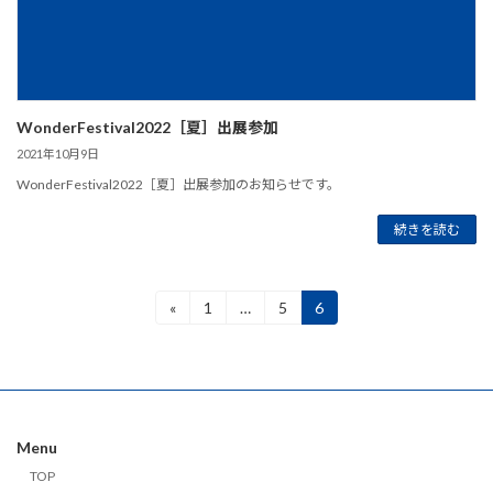
WonderFestival2022［夏］出展参加
2021年10月9日
WonderFestival2022［夏］出展参加のお知らせです。
続きを読む
投
«
1
…
5
6
固
固
固
定
定
定
稿
ペ
ペ
ペ
ー
ー
ー
の
ジ
ジ
ジ
ペ
Menu
ー
TOP