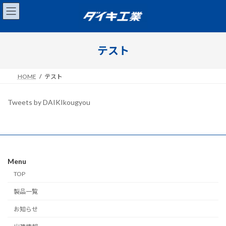
コ
ナ
ン
ビ
テ
ゲ
ン
ー
ツ
シ
テスト
へ
ョ
ス
ン
キ
に
HOME
テスト
ッ
移
プ
動
Tweets by DAIKIkougyou
Menu
TOP
製品一覧
お知らせ